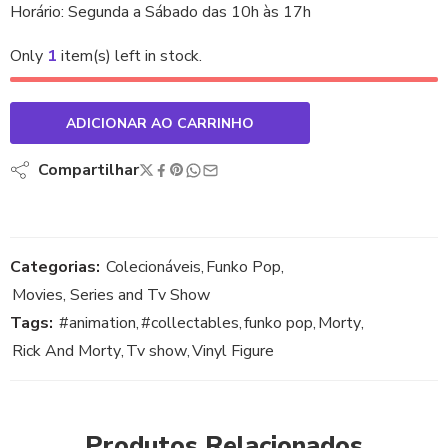
Horário: Segunda a Sábado das 10h às 17h
Only
1
item(s) left in stock.
ADICIONAR AO CARRINHO
Compartilhar
Categorias:
Colecionáveis
,
Funko Pop
,
Movies, Series and Tv Show
Tags:
#animation
,
#collectables
,
funko pop
,
Morty
,
Rick And Morty
,
Tv show
,
Vinyl Figure
Produtos Relacionados