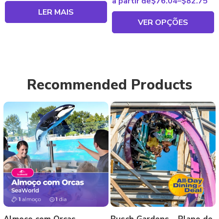
a partir de
$
76.04
–
$
82.75
LER MAIS
VER OPÇÕES
Recommended Products