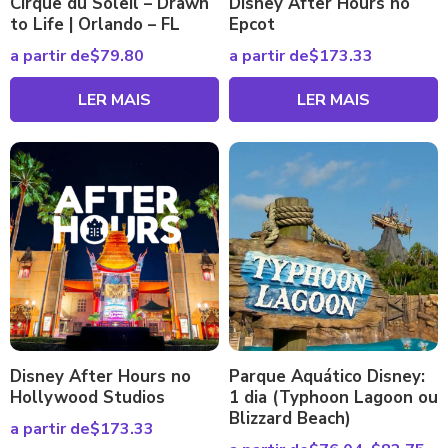
Cirque du Soleil – Drawn
Disney After Hours no
to Life | Orlando – FL
Epcot
a partir de
$
79.80
a partir de
$
173.33
LER MAIS
LER MAIS
Disney After Hours no
Parque Aquático Disney:
Hollywood Studios
1 dia (Typhoon Lagoon ou
Blizzard Beach)
a partir de
$
173.33