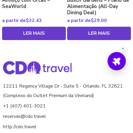
Almoço com Orcas –
Busch Gardens – Plano de
SeaWorld
Alimentação (All-Day
Dining Deal)
a partir de
$
32.43
a partir de
$
29.00
LER MAIS
LER MAIS
12211 Regency Village Dr - Suite 5 - Orlando, FL 32821
(Complexo do Outlet Premium da Vineland)
+1 (407) 401-3021
reservas@cdo.travel
http://cdo.travel